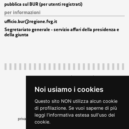
pubblica sul BUR (per utenti registrati)
per informazioni
ufficio.bur@regione.fvg.it
Segretariato generale - servizio affari della presidenza e
della giunta
Regione Autonoma Friuli Venezia Giulia
c.f. 80014930327; p.iva 00526040324
Noi usiamo i cookies
piazza Unità d'Italia 1 Trieste
+39 040 3771111
Questo sito NON utilizza alcun cookie
regione.friuliveneziagiulia@certregione.fvg.it
di profilazione. Se vuoi saperne di più
amministrazione trasparente
leggi l'informativa estesa sull'uso dei
privacy
|
cookie
|
note legali
|
accessibilità
|
rss
|
feedback
cookie.
seguici su