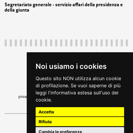
Segretariato generale - servizio affari della presidenza e
della giunta
Regione Autonoma Friuli Venezia Giulia
c.f. 80014930327; p.iva 00526040324
Noi usiamo i cookies
piazza Unità d'Italia 1 Trieste
+39 040 3771111
Questo sito NON utilizza alcun cookie
regione.friuliveneziagiulia@certregione.fvg.it
di profilazione. Se vuoi saperne di più
amministrazione trasparente
leggi l'informativa estesa sull'uso dei
privacy
|
cookie
|
note legali
|
accessibilità
|
rss
|
feedback
cookie.
seguici su
Accetta
Rifiuta
ufficio di gabinetto
sito a cura di
Cambia le preferenze