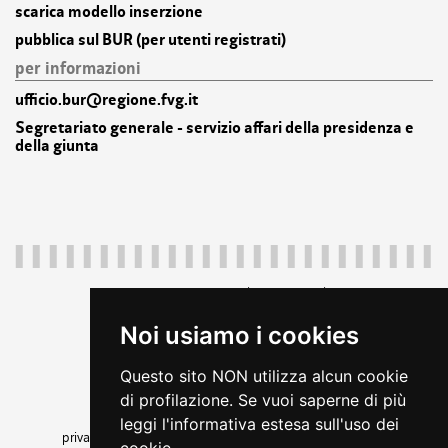
scarica modello inserzione
pubblica sul BUR (per utenti registrati)
per informazioni
ufficio.bur@regione.fvg.it
Segretariato generale - servizio affari della presidenza e
della giunta
Regione Autonoma Friuli Venezia Giulia
c.f. 80014930327; p.iva 00526040324
Noi usiamo i cookies
piazza Unità d'Italia 1 Trieste
+39 040 3771111
Questo sito NON utilizza alcun cookie
regione.friuliveneziagiulia@certregione.fvg.it
di profilazione. Se vuoi saperne di più
amministrazione trasparente
leggi l'informativa estesa sull'uso dei
privacy
|
cookie
|
note legali
|
accessibilità
|
rss
|
feedback