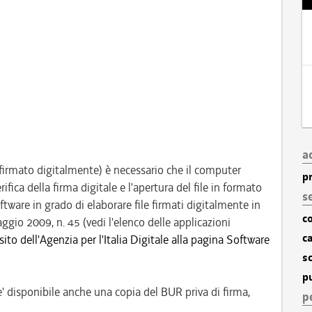
a
e (firmato digitalmente) è necessario che il computer
pr
fica della firma digitale e l'apertura del file in formato
se
ftware in grado di elaborare file firmati digitalmente in
c
o 2009, n. 45 (vedi l'elenco delle applicazioni
c
sito dell'Agenzia per l'Italia Digitale alla pagina Software
s
pu
' disponibile anche una copia del BUR priva di firma,
p