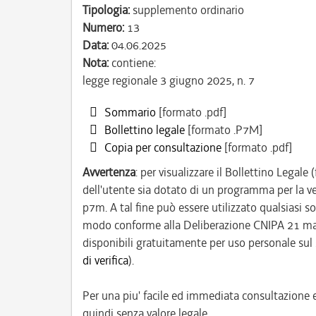
Tipologia:
supplemento ordinario
Numero:
13
Data:
04.06.2025
Nota:
contiene:
legge regionale 3 giugno 2025, n. 7
Sommario
[formato .pdf]
Bollettino legale
[formato .P7M]
Copia per consultazione
[formato .pdf]
Avvertenza
: per visualizzare il Bollettino Legal
dell'utente sia dotato di un programma per la veri
p7m. A tal fine può essere utilizzato qualsiasi so
modo conforme alla Deliberazione CNIPA 21 maggi
disponibili gratuitamente per uso personale sul
di verifica
).
Per una piu' facile ed immediata consultazione e
quindi senza valore legale.